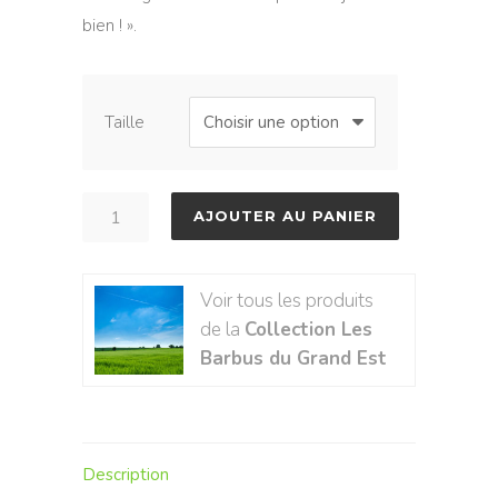
bien ! ».
Taille
quantité
AJOUTER AU PANIER
de
Barbus
Voir tous les produits
-
de la
Collection Les
Lorrain
Barbus du Grand Est
Description