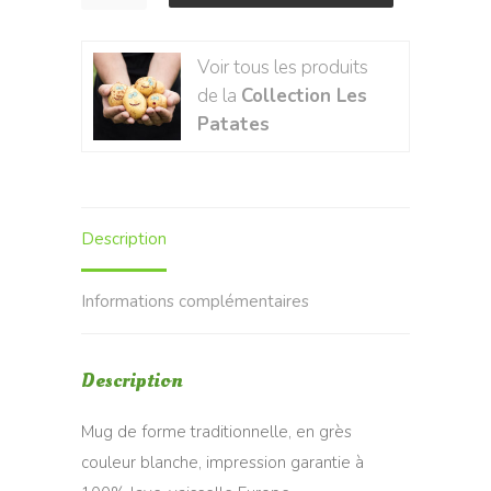
de
Mug
Voir tous les produits
T'as
de la
Collection Les
la
Patates
frite
!
Description
Informations complémentaires
Description
Mug de forme traditionnelle, en grès
couleur blanche, impression garantie à