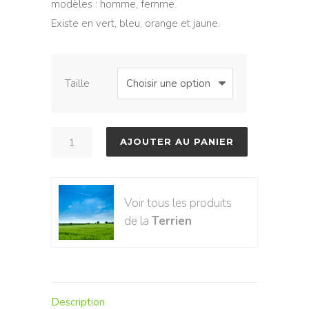
modèles : homme, femme.
Existe en vert, bleu, orange et jaune.
Taille
quantité
AJOUTER AU PANIER
de
On
a
Voir tous les produits
marché
de la
Terrien
sur
la
terre
-
Description