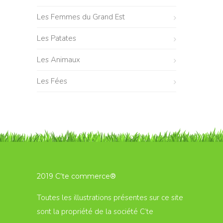
Les Femmes du Grand Est
Les Patates
Les Animaux
Les Fées
2019 C’te commerce®
Toutes les illustrations présentes sur ce site
sont la propriété de la société C’te